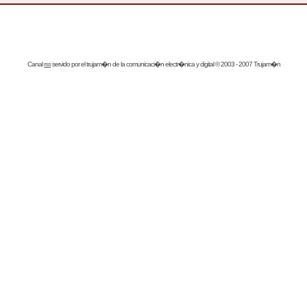
Canal
rss
servido por el
trujam�n
de la comunicaci�n electr�nica y digital © 2003 - 2007 Trujam�n