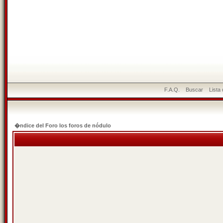
F.A.Q.
Buscar
Lista
�ndice del Foro los foros de nódulo