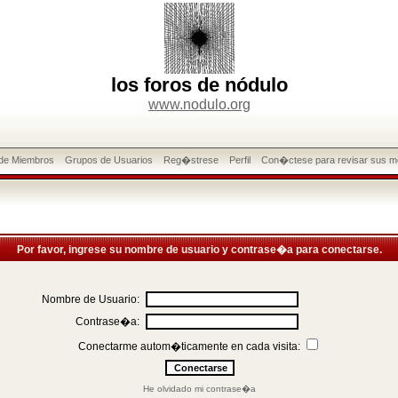
los foros de nódulo
www.nodulo.org
 de Miembros
Grupos de Usuarios
Reg�strese
Perfil
Con�ctese para revisar sus m
Por favor, ingrese su nombre de usuario y contrase�a para conectarse.
Nombre de Usuario:
Contrase�a:
Conectarme autom�ticamente en cada visita:
He olvidado mi contrase�a