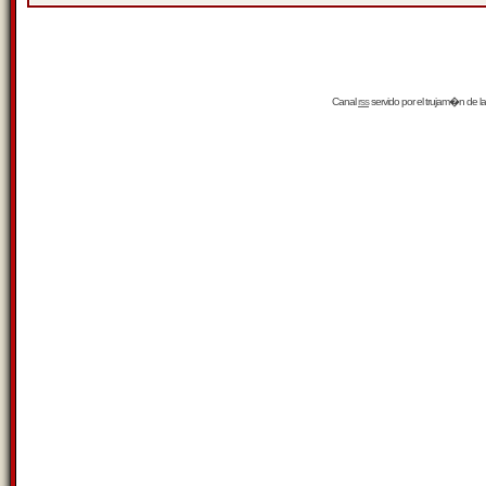
Canal
rss
servido por el
trujam�n
de la