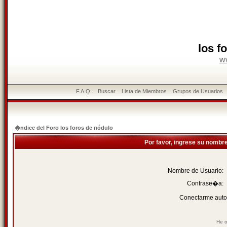
los f
w
F.A.Q.
Buscar
Lista de Miembros
Grupos de Usuarios
�ndice del Foro los foros de nódulo
Por favor, ingrese su nombr
Nombre de Usuario:
Contrase�a:
Conectarme auto
He o