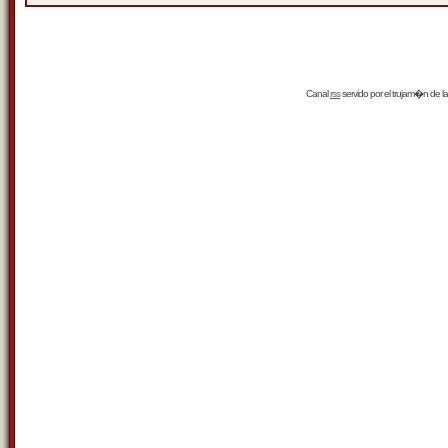
Canal
rss
servido por el
trujam�n
de la