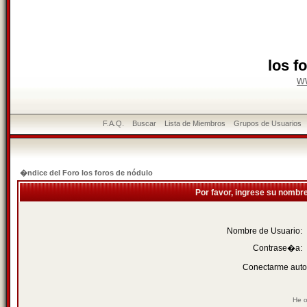
los f
w
F.A.Q.
Buscar
Lista de Miembros
Grupos de Usuarios
�ndice del Foro los foros de nódulo
Por favor, ingrese su nombr
Nombre de Usuario:
Contrase�a:
Conectarme auto
He o