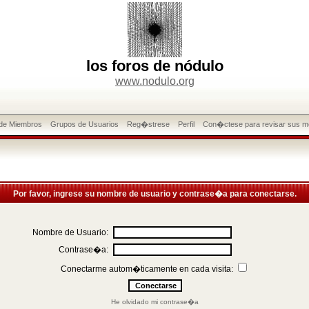
los foros de nódulo
www.nodulo.org
 de Miembros
Grupos de Usuarios
Reg�strese
Perfil
Con�ctese para revisar sus m
Por favor, ingrese su nombre de usuario y contrase�a para conectarse.
Nombre de Usuario:
Contrase�a:
Conectarme autom�ticamente en cada visita:
He olvidado mi contrase�a