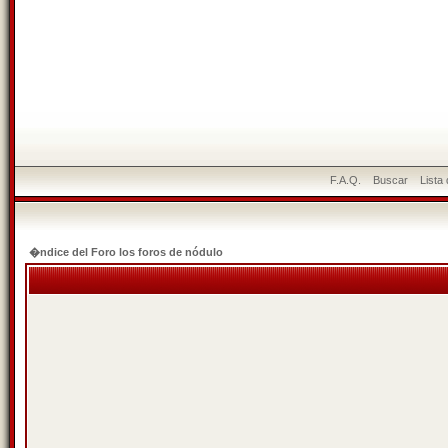
F.A.Q.
Buscar
Lista
�ndice del Foro los foros de nódulo