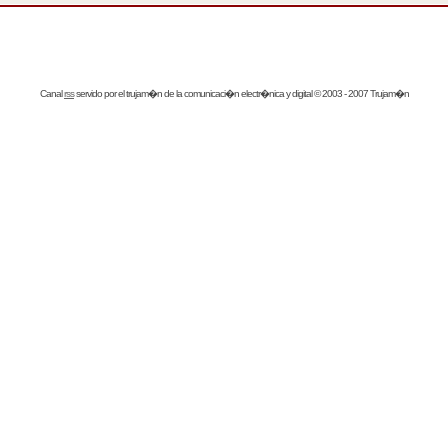
Canal
rss
servido por el
trujam�n
de la comunicaci�n electr�nica y digital © 2003 - 2007 Trujam�n