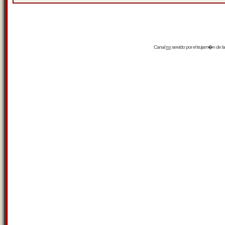
Canal
rss
servido por el
trujam�n
de la