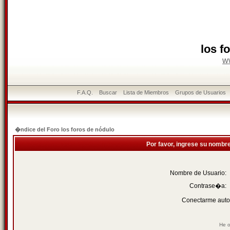
los f
w
F.A.Q.
Buscar
Lista de Miembros
Grupos de Usuarios
�ndice del Foro los foros de nódulo
Por favor, ingrese su nombr
Nombre de Usuario:
Contrase�a:
Conectarme auto
He o