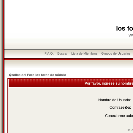
los f
w
F.A.Q.
Buscar
Lista de Miembros
Grupos de Usuarios
�ndice del Foro los foros de nódulo
Por favor, ingrese su nombr
Nombre de Usuario:
Contrase�a:
Conectarme auto
He o