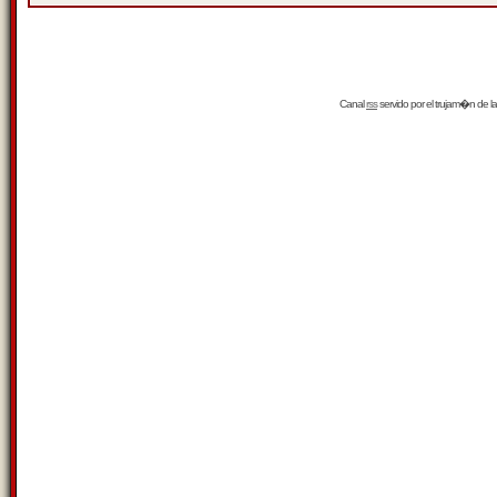
Canal
rss
servido por el
trujam�n
de la