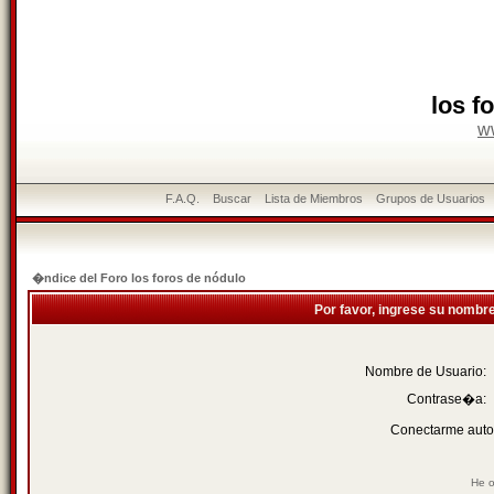
los f
w
F.A.Q.
Buscar
Lista de Miembros
Grupos de Usuarios
�ndice del Foro los foros de nódulo
Por favor, ingrese su nombr
Nombre de Usuario:
Contrase�a:
Conectarme auto
He o