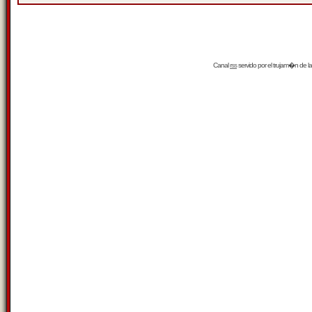
Canal
rss
servido por el
trujam�n
de la