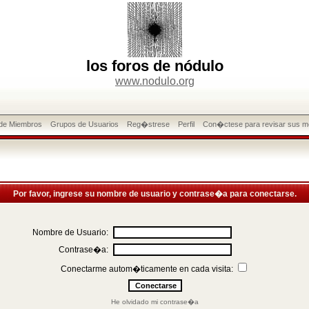
los foros de nódulo
www.nodulo.org
 de Miembros
Grupos de Usuarios
Reg�strese
Perfil
Con�ctese para revisar sus m
Por favor, ingrese su nombre de usuario y contrase�a para conectarse.
Nombre de Usuario:
Contrase�a:
Conectarme autom�ticamente en cada visita:
He olvidado mi contrase�a