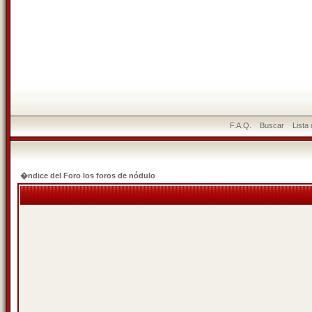
F.A.Q.
Buscar
Lista
�ndice del Foro los foros de nódulo