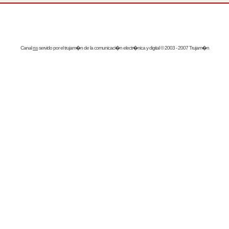
Canal
rss
servido por el
trujam�n
de la comunicaci�n electr�nica y digital © 2003 - 2007 Trujam�n