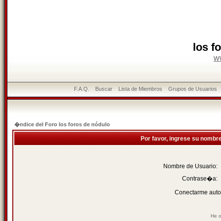
los f
w
F.A.Q.
Buscar
Lista de Miembros
Grupos de Usuarios
�ndice del Foro los foros de nódulo
Por favor, ingrese su nombr
Nombre de Usuario:
Contrase�a:
Conectarme auto
He o