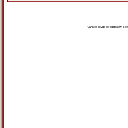
Canal
rss
servido por el
trujam�n
de la