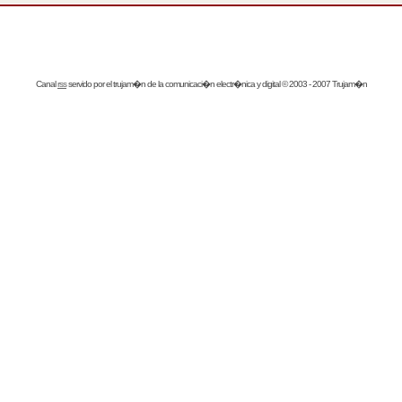
Canal
rss
servido por el
trujam�n
de la comunicaci�n electr�nica y digital © 2003 - 2007 Trujam�n