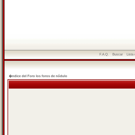
F.A.Q.
Buscar
Lista
�ndice del Foro los foros de nódulo