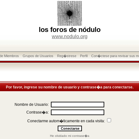
los foros de nódulo
www.nodulo.org
 de Miembros
Grupos de Usuarios
Reg�strese
Perfil
Con�ctese para revisar sus m
Por favor, ingrese su nombre de usuario y contrase�a para conectarse.
Nombre de Usuario:
Contrase�a:
Conectarme autom�ticamente en cada visita:
He olvidado mi contrase�a