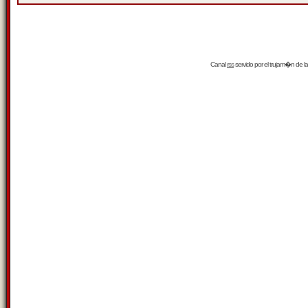
Canal
rss
servido por el
trujam�n
de la