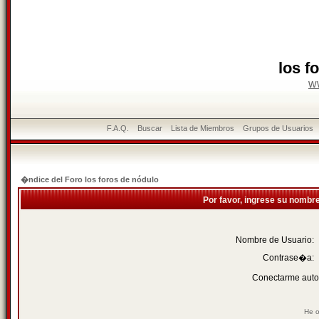
los f
w
F.A.Q.
Buscar
Lista de Miembros
Grupos de Usuarios
�ndice del Foro los foros de nódulo
Por favor, ingrese su nombr
Nombre de Usuario:
Contrase�a:
Conectarme auto
He o