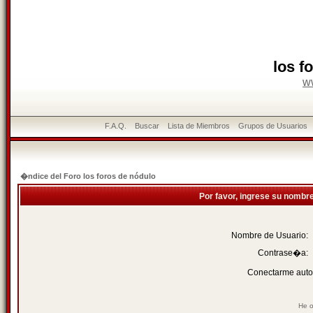
los f
w
F.A.Q.
Buscar
Lista de Miembros
Grupos de Usuarios
�ndice del Foro los foros de nódulo
Por favor, ingrese su nombr
Nombre de Usuario:
Contrase�a:
Conectarme auto
He o