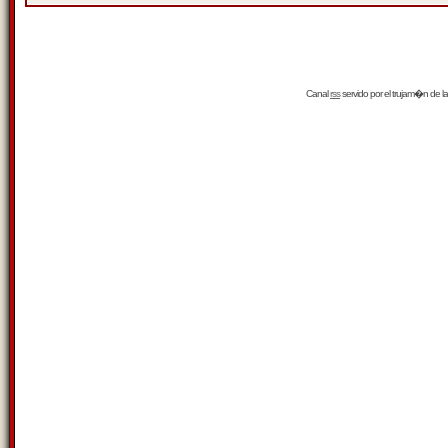
Canal
rss
servido por el
trujam�n
de la