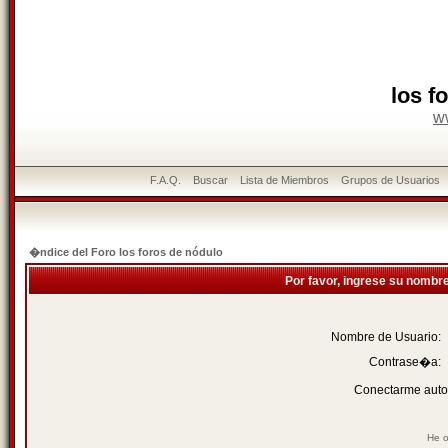
los f
w
F.A.Q.
Buscar
Lista de Miembros
Grupos de Usuarios
�ndice del Foro los foros de nódulo
Por favor, ingrese su nombr
Nombre de Usuario:
Contrase�a:
Conectarme auto
He o