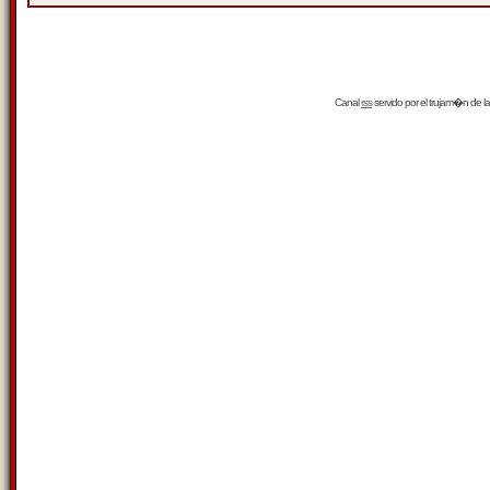
Canal
rss
servido por el
trujam�n
de la