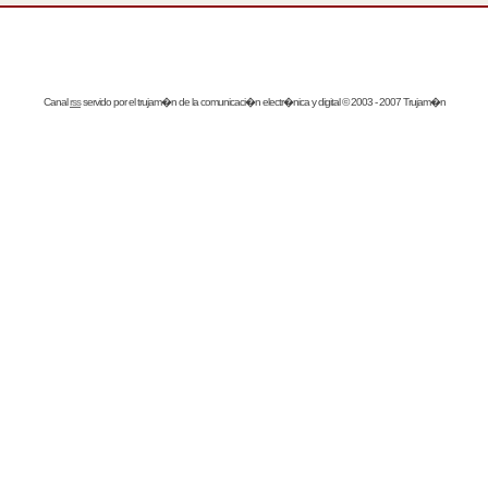
Canal
rss
servido por el
trujam�n
de la comunicaci�n electr�nica y digital © 2003 - 2007 Trujam�n