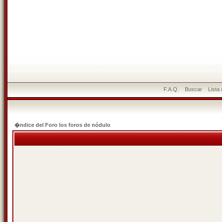
F.A.Q.
Buscar
Lista
�ndice del Foro los foros de nódulo