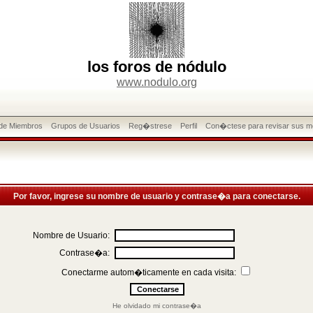
los foros de nódulo
www.nodulo.org
 de Miembros
Grupos de Usuarios
Reg�strese
Perfil
Con�ctese para revisar sus m
Por favor, ingrese su nombre de usuario y contrase�a para conectarse.
Nombre de Usuario:
Contrase�a:
Conectarme autom�ticamente en cada visita:
He olvidado mi contrase�a