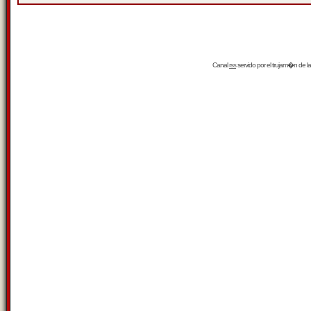
Canal
rss
servido por el
trujam�n
de la