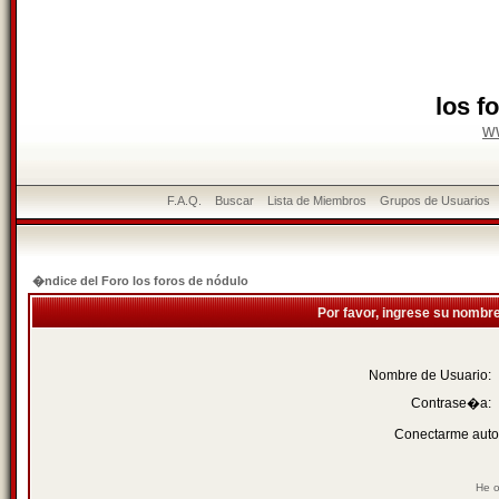
los f
w
F.A.Q.
Buscar
Lista de Miembros
Grupos de Usuarios
�ndice del Foro los foros de nódulo
Por favor, ingrese su nombr
Nombre de Usuario:
Contrase�a:
Conectarme auto
He o