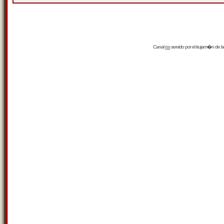
Canal
rss
servido por el
trujam�n
de la