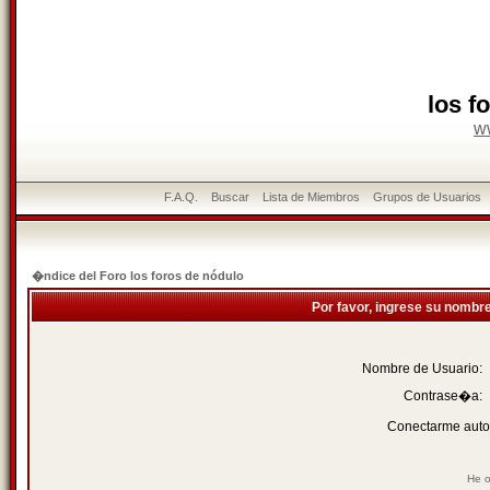
los f
w
F.A.Q.
Buscar
Lista de Miembros
Grupos de Usuarios
�ndice del Foro los foros de nódulo
Por favor, ingrese su nombr
Nombre de Usuario:
Contrase�a:
Conectarme auto
He o