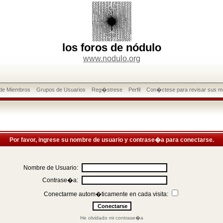
los foros de nódulo
www.nodulo.org
 de Miembros
Grupos de Usuarios
Reg�strese
Perfil
Con�ctese para revisar sus m
Por favor, ingrese su nombre de usuario y contrase�a para conectarse.
Nombre de Usuario:
Contrase�a:
Conectarme autom�ticamente en cada visita:
He olvidado mi contrase�a