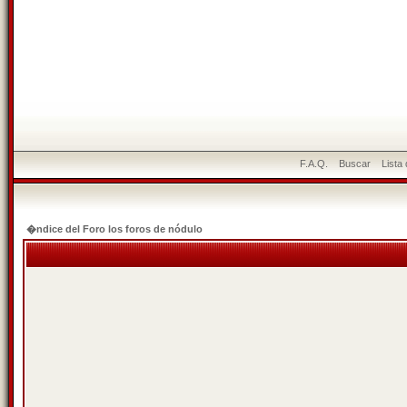
F.A.Q.
Buscar
Lista
�ndice del Foro los foros de nódulo