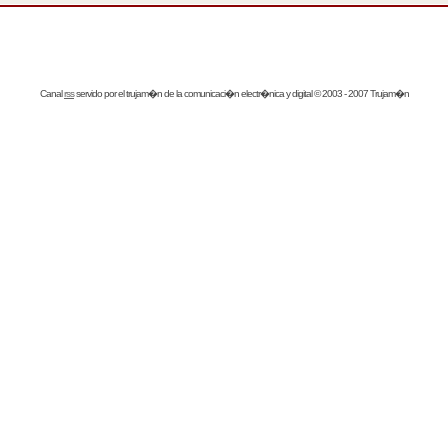
Canal
rss
servido por el
trujam�n
de la comunicaci�n electr�nica y digital © 2003 - 2007 Trujam�n