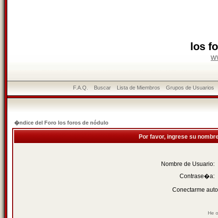
los f
w
F.A.Q.
Buscar
Lista de Miembros
Grupos de Usuarios
�ndice del Foro los foros de nódulo
Por favor, ingrese su nombr
Nombre de Usuario:
Contrase�a:
Conectarme auto
He o