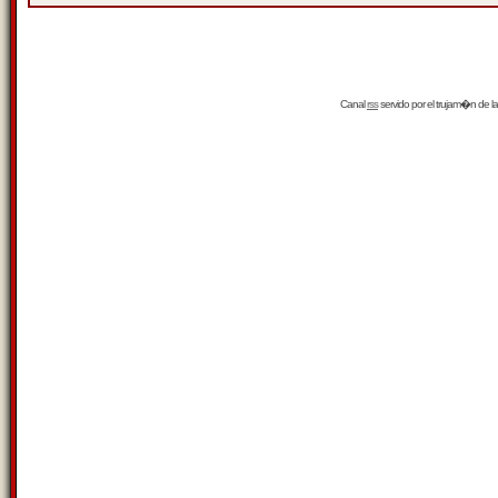
Canal
rss
servido por el
trujam�n
de la