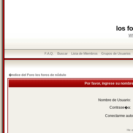
los f
w
F.A.Q.
Buscar
Lista de Miembros
Grupos de Usuarios
�ndice del Foro los foros de nódulo
Por favor, ingrese su nombr
Nombre de Usuario:
Contrase�a:
Conectarme auto
He o