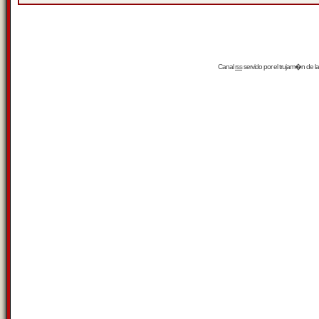
Canal
rss
servido por el
trujam�n
de la