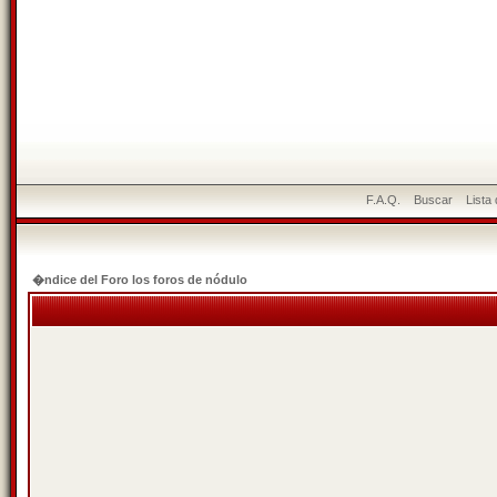
F.A.Q.
Buscar
Lista
�ndice del Foro los foros de nódulo