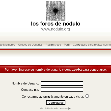
los foros de nódulo
www.nodulo.org
 de Miembros
Grupos de Usuarios
Reg�strese
Perfil
Con�ctese para revisar sus m
Por favor, ingrese su nombre de usuario y contrase�a para conectarse.
Nombre de Usuario:
Contrase�a:
Conectarme autom�ticamente en cada visita:
He olvidado mi contrase�a