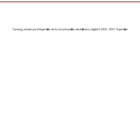
Canal
rss
servido por el
trujam�n
de la comunicaci�n electr�nica y digital © 2003 - 2007 Trujam�n