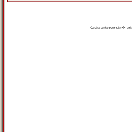
Canal
rss
servido por el
trujam�n
de la