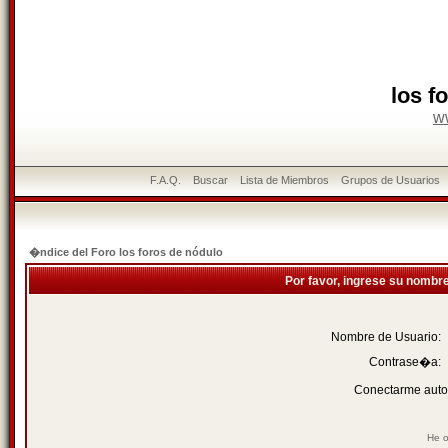
los f
w
F.A.Q.
Buscar
Lista de Miembros
Grupos de Usuarios
�ndice del Foro los foros de nódulo
Por favor, ingrese su nombr
Nombre de Usuario:
Contrase�a:
Conectarme auto
He o