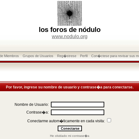
los foros de nódulo
www.nodulo.org
 de Miembros
Grupos de Usuarios
Reg�strese
Perfil
Con�ctese para revisar sus m
Por favor, ingrese su nombre de usuario y contrase�a para conectarse.
Nombre de Usuario:
Contrase�a:
Conectarme autom�ticamente en cada visita:
He olvidado mi contrase�a