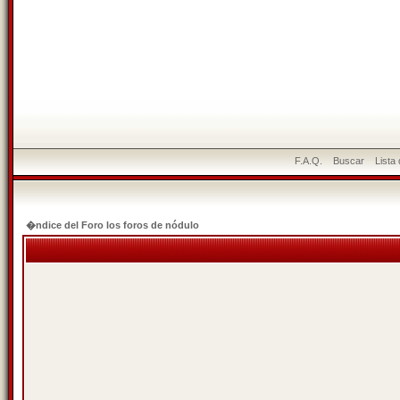
F.A.Q.
Buscar
Lista
�ndice del Foro los foros de nódulo