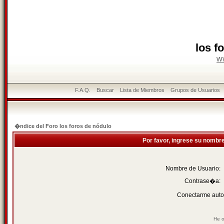
los f
w
F.A.Q.
Buscar
Lista de Miembros
Grupos de Usuarios
�ndice del Foro los foros de nódulo
Por favor, ingrese su nombr
Nombre de Usuario:
Contrase�a:
Conectarme auto
He o