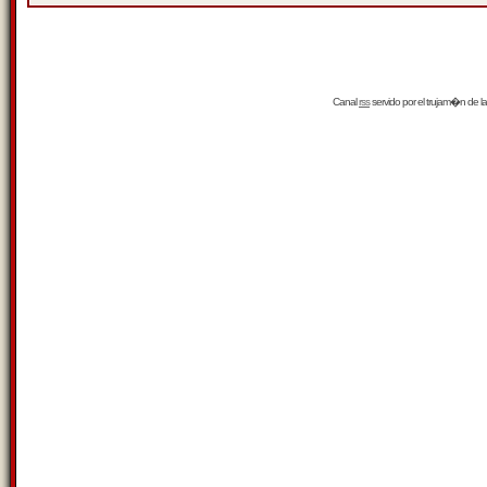
Canal
rss
servido por el
trujam�n
de la