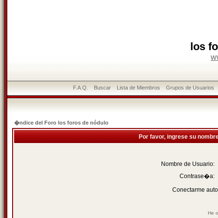
los f
w
F.A.Q.
Buscar
Lista de Miembros
Grupos de Usuarios
�ndice del Foro los foros de nódulo
Por favor, ingrese su nombr
Nombre de Usuario:
Contrase�a:
Conectarme auto
He o