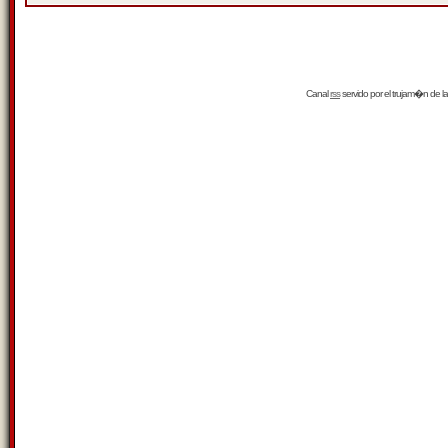
Canal
rss
servido por el
trujam�n
de la