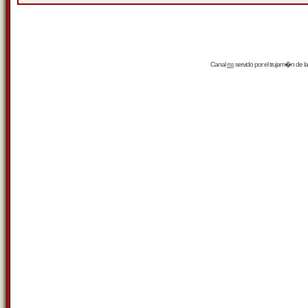
Canal
rss
servido por el
trujam�n
de la