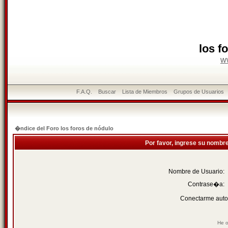
los f
w
F.A.Q.
Buscar
Lista de Miembros
Grupos de Usuarios
�ndice del Foro los foros de nódulo
Por favor, ingrese su nombr
Nombre de Usuario:
Contrase�a:
Conectarme auto
He o