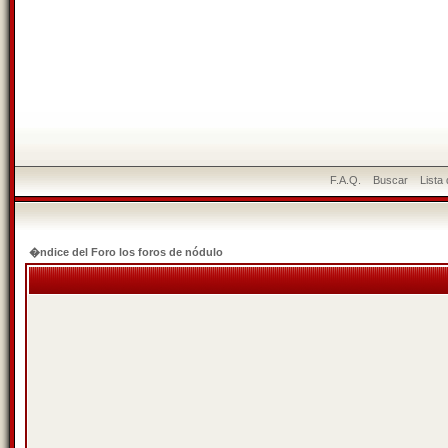
F.A.Q.
Buscar
Lista
�ndice del Foro los foros de nódulo