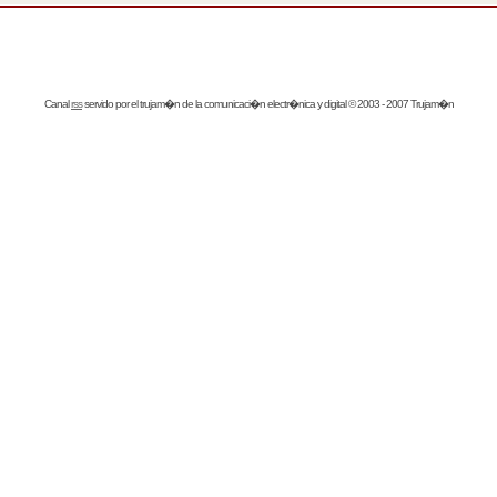
Canal
rss
servido por el
trujam�n
de la comunicaci�n electr�nica y digital © 2003 - 2007 Trujam�n