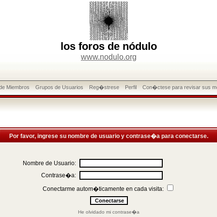
los foros de nódulo
www.nodulo.org
 de Miembros
Grupos de Usuarios
Reg�strese
Perfil
Con�ctese para revisar sus m
Por favor, ingrese su nombre de usuario y contrase�a para conectarse.
Nombre de Usuario:
Contrase�a:
Conectarme autom�ticamente en cada visita:
He olvidado mi contrase�a