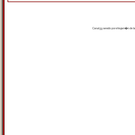
Canal
rss
servido por el
trujam�n
de la