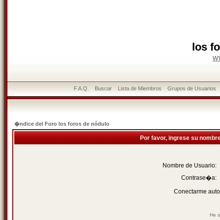
los f
w
F.A.Q.
Buscar
Lista de Miembros
Grupos de Usuarios
�ndice del Foro los foros de nódulo
Por favor, ingrese su nombr
Nombre de Usuario:
Contrase�a:
Conectarme auto
He o