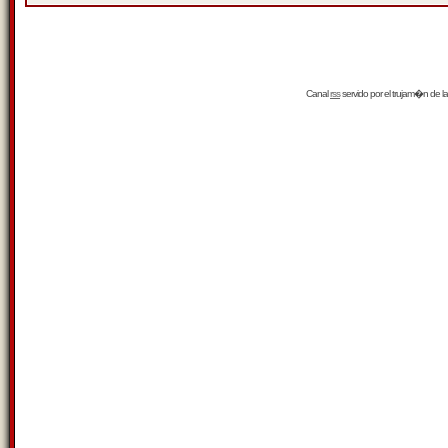
Canal
rss
servido por el
trujam�n
de la