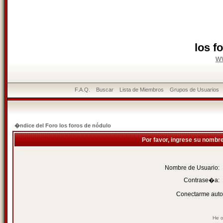
los f
w
F.A.Q.
Buscar
Lista de Miembros
Grupos de Usuarios
�ndice del Foro los foros de nódulo
Por favor, ingrese su nombr
Nombre de Usuario:
Contrase�a:
Conectarme auto
He o