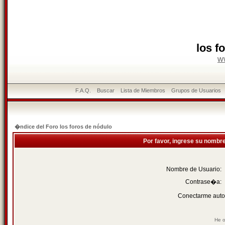
los f
w
F.A.Q.
Buscar
Lista de Miembros
Grupos de Usuarios
�ndice del Foro los foros de nódulo
Por favor, ingrese su nombr
Nombre de Usuario:
Contrase�a:
Conectarme auto
He o