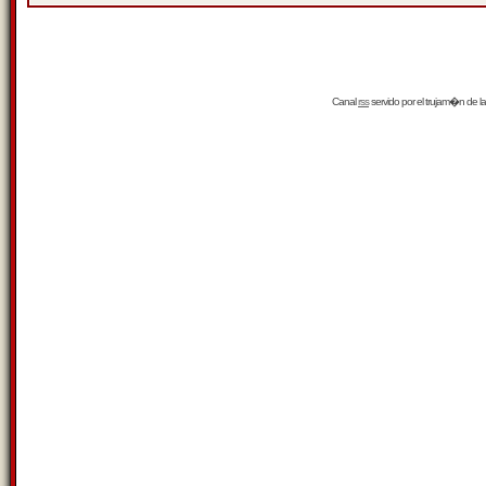
Canal
rss
servido por el
trujam�n
de la