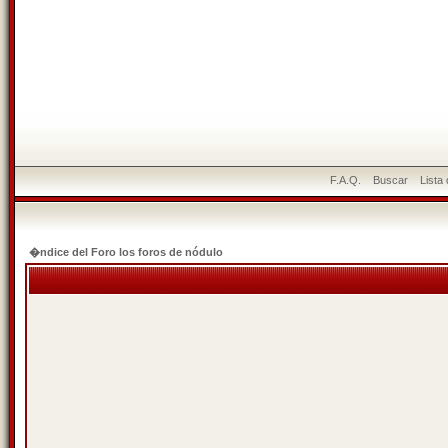
F.A.Q.
Buscar
Lista
�ndice del Foro los foros de nódulo