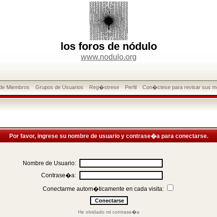
los foros de nódulo
www.nodulo.org
 de Miembros
Grupos de Usuarios
Reg�strese
Perfil
Con�ctese para revisar sus m
Por favor, ingrese su nombre de usuario y contrase�a para conectarse.
Nombre de Usuario:
Contrase�a:
Conectarme autom�ticamente en cada visita:
He olvidado mi contrase�a