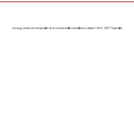
Canal
rss
servido por el
trujam�n
de la comunicaci�n electr�nica y digital © 2003 - 2007 Trujam�n