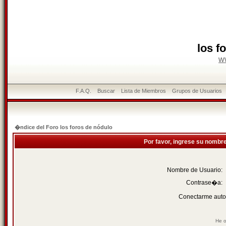
los f
w
F.A.Q.
Buscar
Lista de Miembros
Grupos de Usuarios
�ndice del Foro los foros de nódulo
Por favor, ingrese su nombr
Nombre de Usuario:
Contrase�a:
Conectarme auto
He o