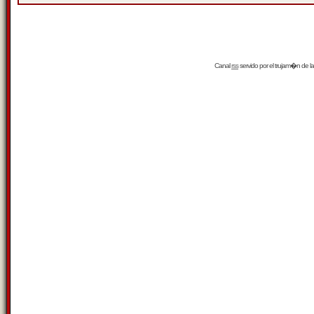
Canal
rss
servido por el
trujam�n
de la