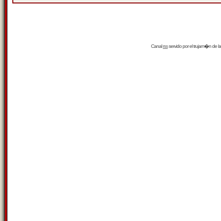
Canal
rss
servido por el
trujam�n
de la