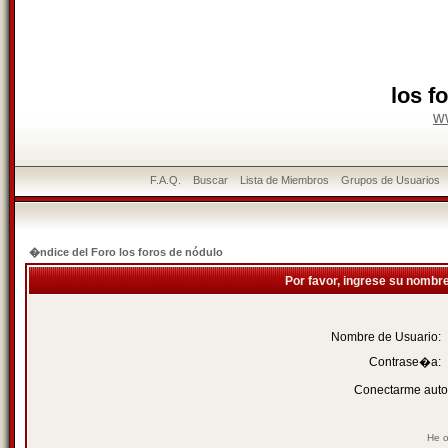
los f
w
F.A.Q.
Buscar
Lista de Miembros
Grupos de Usuarios
�ndice del Foro los foros de nódulo
Por favor, ingrese su nombr
Nombre de Usuario:
Contrase�a:
Conectarme auto
He o