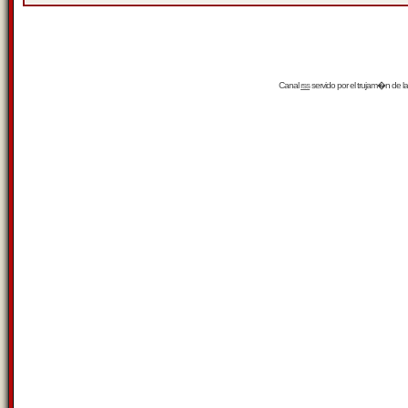
Canal
rss
servido por el
trujam�n
de la