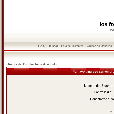
los f
w
F.A.Q.
Buscar
Lista de Miembros
Grupos de Usuarios
�ndice del Foro los foros de nódulo
Por favor, ingrese su nombr
Nombre de Usuario:
Contrase�a:
Conectarme auto
He o