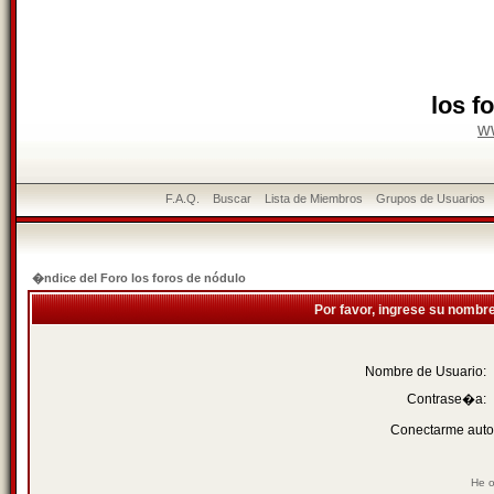
los f
w
F.A.Q.
Buscar
Lista de Miembros
Grupos de Usuarios
�ndice del Foro los foros de nódulo
Por favor, ingrese su nombr
Nombre de Usuario:
Contrase�a:
Conectarme auto
He o