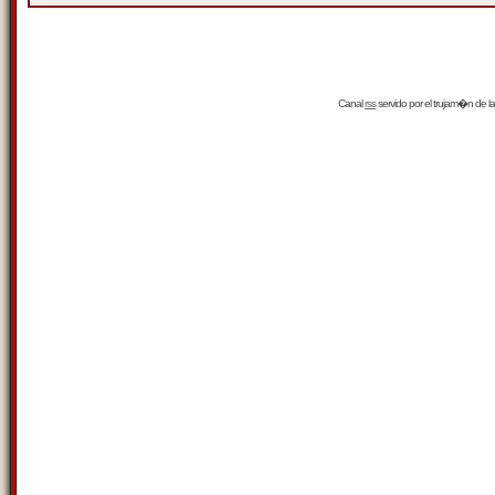
Canal
rss
servido por el
trujam�n
de la