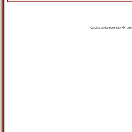
Canal
rss
servido por el
trujam�n
de la