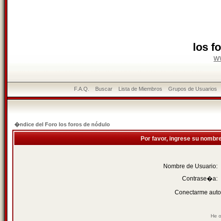
los f
w
F.A.Q.
Buscar
Lista de Miembros
Grupos de Usuarios
�ndice del Foro los foros de nódulo
Por favor, ingrese su nombr
Nombre de Usuario:
Contrase�a:
Conectarme auto
He o