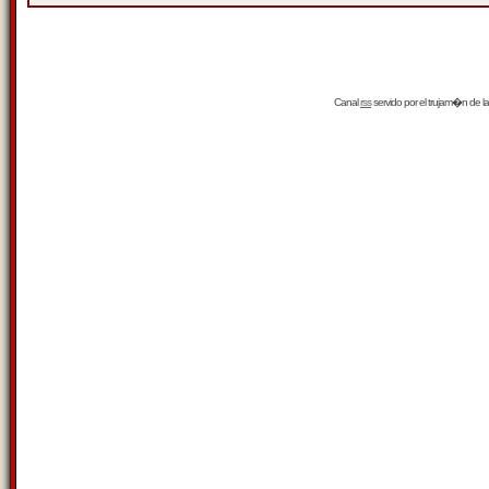
Canal
rss
servido por el
trujam�n
de la