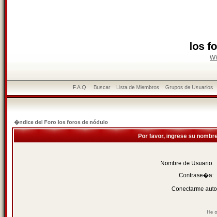
los f
w
F.A.Q.
Buscar
Lista de Miembros
Grupos de Usuarios
�ndice del Foro los foros de nódulo
Por favor, ingrese su nombr
Nombre de Usuario:
Contrase�a:
Conectarme auto
He o