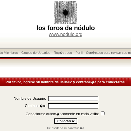
los foros de nódulo
www.nodulo.org
 de Miembros
Grupos de Usuarios
Reg�strese
Perfil
Con�ctese para revisar sus m
Por favor, ingrese su nombre de usuario y contrase�a para conectarse.
Nombre de Usuario:
Contrase�a:
Conectarme autom�ticamente en cada visita:
He olvidado mi contrase�a