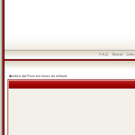
F.A.Q.
Buscar
Lista
�ndice del Foro los foros de nódulo