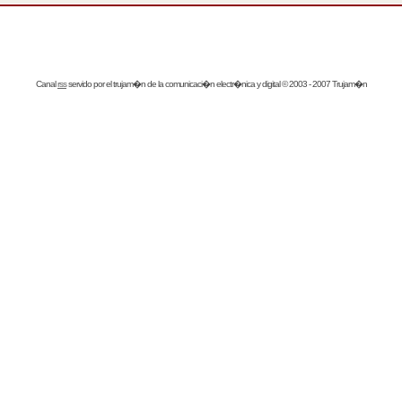
Canal
rss
servido por el
trujam�n
de la comunicaci�n electr�nica y digital © 2003 - 2007 Trujam�n