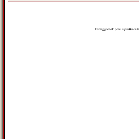
Canal
rss
servido por el
trujam�n
de la