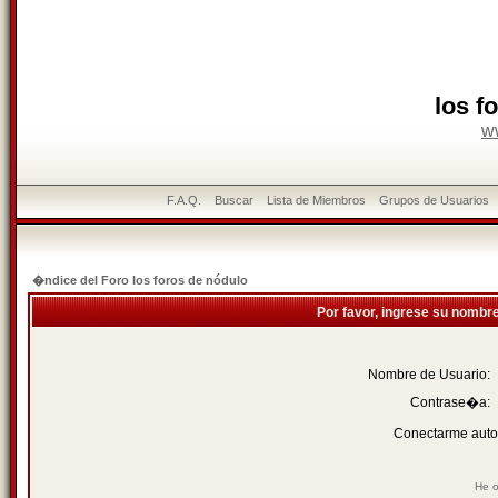
los f
w
F.A.Q.
Buscar
Lista de Miembros
Grupos de Usuarios
�ndice del Foro los foros de nódulo
Por favor, ingrese su nombr
Nombre de Usuario:
Contrase�a:
Conectarme auto
He o