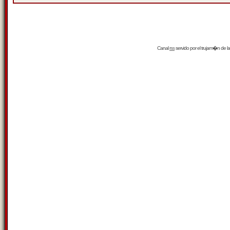
Canal
rss
servido por el
trujam�n
de la