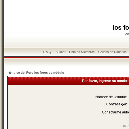
los f
w
F.A.Q.
Buscar
Lista de Miembros
Grupos de Usuarios
�ndice del Foro los foros de nódulo
Por favor, ingrese su nombr
Nombre de Usuario:
Contrase�a:
Conectarme auto
He o