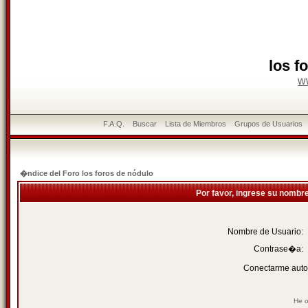
los f
w
F.A.Q.
Buscar
Lista de Miembros
Grupos de Usuarios
�ndice del Foro los foros de nódulo
Por favor, ingrese su nombr
Nombre de Usuario:
Contrase�a:
Conectarme auto
He o