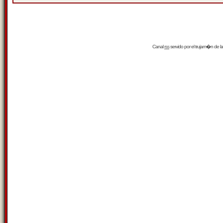
Canal
rss
servido por el
trujam�n
de la