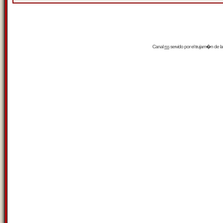
Canal
rss
servido por el
trujam�n
de la