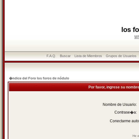
los f
w
F.A.Q.
Buscar
Lista de Miembros
Grupos de Usuarios
�ndice del Foro los foros de nódulo
Por favor, ingrese su nombr
Nombre de Usuario:
Contrase�a:
Conectarme auto
He o