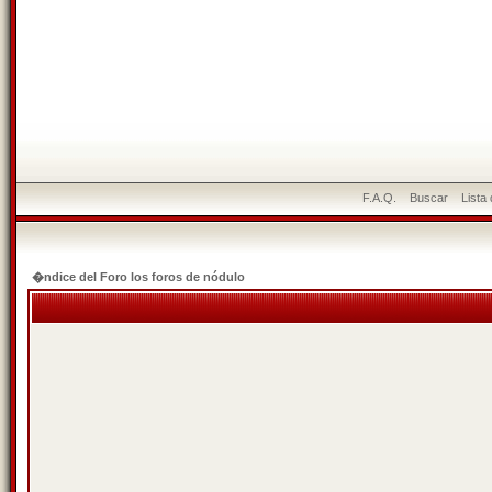
F.A.Q.
Buscar
Lista
�ndice del Foro los foros de nódulo