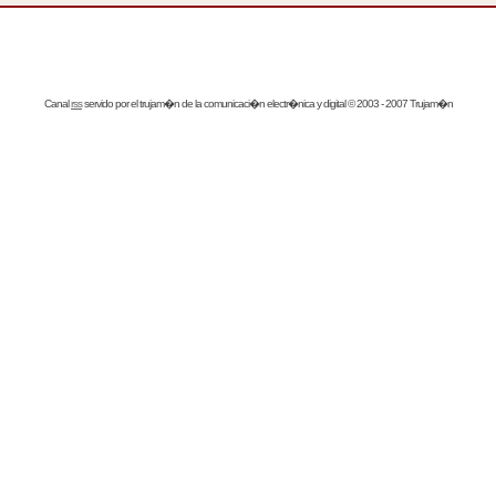
Canal
rss
servido por el
trujam�n
de la comunicaci�n electr�nica y digital © 2003 - 2007 Trujam�n