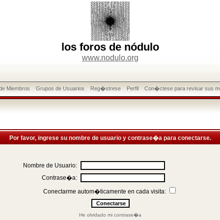
los foros de nódulo
www.nodulo.org
 de Miembros
Grupos de Usuarios
Reg�strese
Perfil
Con�ctese para revisar sus m
Por favor, ingrese su nombre de usuario y contrase�a para conectarse.
Nombre de Usuario:
Contrase�a:
Conectarme autom�ticamente en cada visita:
He olvidado mi contrase�a