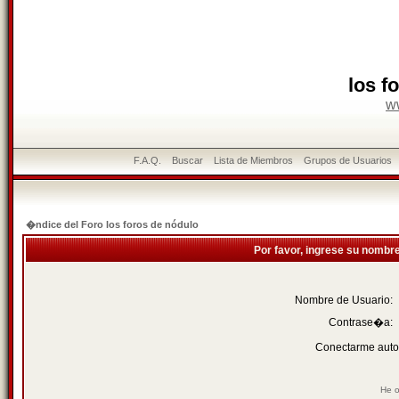
los f
w
F.A.Q.
Buscar
Lista de Miembros
Grupos de Usuarios
�ndice del Foro los foros de nódulo
Por favor, ingrese su nombr
Nombre de Usuario:
Contrase�a:
Conectarme auto
He o