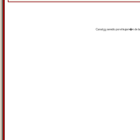
Canal
rss
servido por el
trujam�n
de la