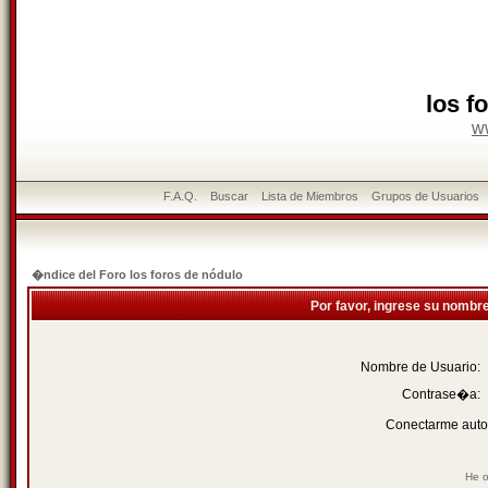
los f
w
F.A.Q.
Buscar
Lista de Miembros
Grupos de Usuarios
�ndice del Foro los foros de nódulo
Por favor, ingrese su nombr
Nombre de Usuario:
Contrase�a:
Conectarme auto
He o