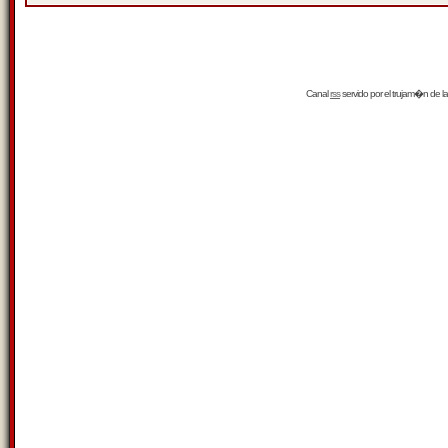
Canal
rss
servido por el
trujam�n
de la