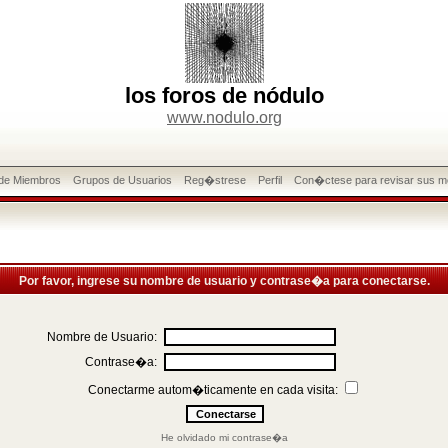
los foros de nódulo
www.nodulo.org
 de Miembros
Grupos de Usuarios
Reg�strese
Perfil
Con�ctese para revisar sus m
Por favor, ingrese su nombre de usuario y contrase�a para conectarse.
Nombre de Usuario:
Contrase�a:
Conectarme autom�ticamente en cada visita:
He olvidado mi contrase�a