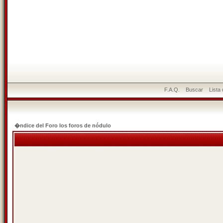
F.A.Q.
Buscar
Lista
�ndice del Foro los foros de nódulo