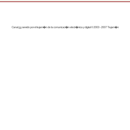
Canal
rss
servido por el
trujam�n
de la comunicaci�n electr�nica y digital © 2003 - 2007 Trujam�n