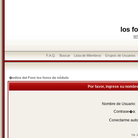
los f
w
F.A.Q.
Buscar
Lista de Miembros
Grupos de Usuarios
�ndice del Foro los foros de nódulo
Por favor, ingrese su nombr
Nombre de Usuario:
Contrase�a:
Conectarme auto
He o