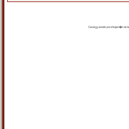
Canal
rss
servido por el
trujam�n
de la