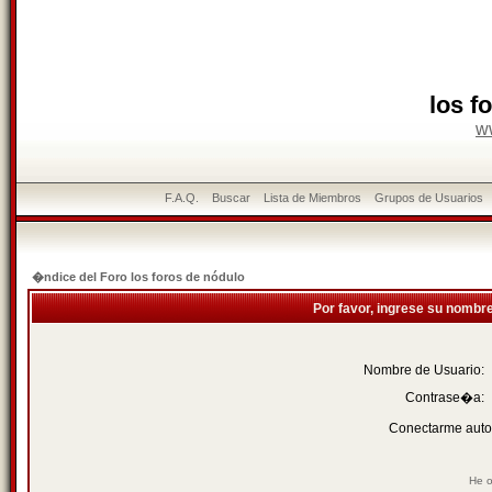
los f
w
F.A.Q.
Buscar
Lista de Miembros
Grupos de Usuarios
�ndice del Foro los foros de nódulo
Por favor, ingrese su nombr
Nombre de Usuario:
Contrase�a:
Conectarme auto
He o