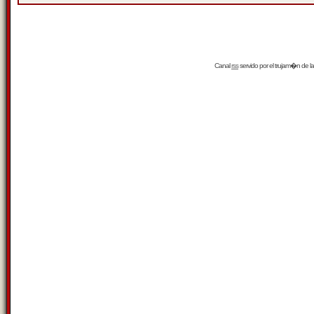
Canal
rss
servido por el
trujam�n
de la