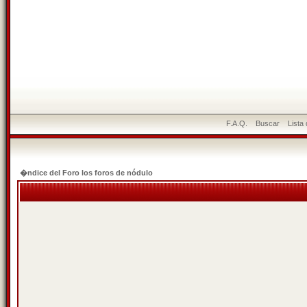
F.A.Q.
Buscar
Lista
�ndice del Foro los foros de nódulo