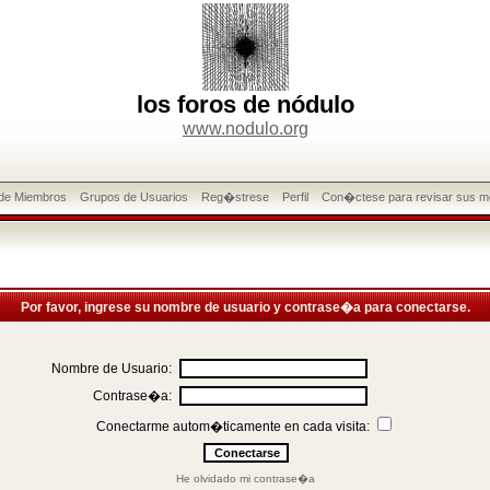
los foros de nódulo
www.nodulo.org
 de Miembros
Grupos de Usuarios
Reg�strese
Perfil
Con�ctese para revisar sus m
Por favor, ingrese su nombre de usuario y contrase�a para conectarse.
Nombre de Usuario:
Contrase�a:
Conectarme autom�ticamente en cada visita:
He olvidado mi contrase�a