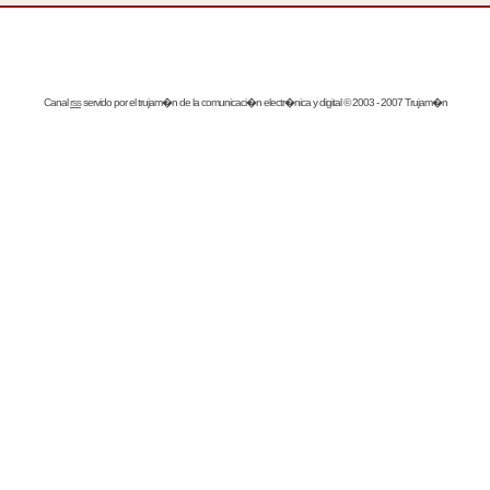
Canal
rss
servido por el
trujam�n
de la comunicaci�n electr�nica y digital © 2003 - 2007 Trujam�n