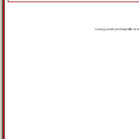
Canal
rss
servido por el
trujam�n
de la