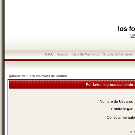
los f
w
F.A.Q.
Buscar
Lista de Miembros
Grupos de Usuarios
�ndice del Foro los foros de nódulo
Por favor, ingrese su nombr
Nombre de Usuario:
Contrase�a:
Conectarme auto
He o