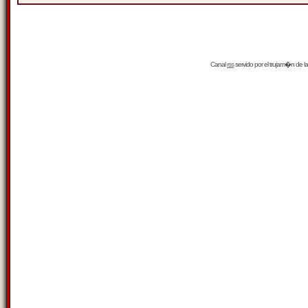
Canal
rss
servido por el
trujam�n
de la